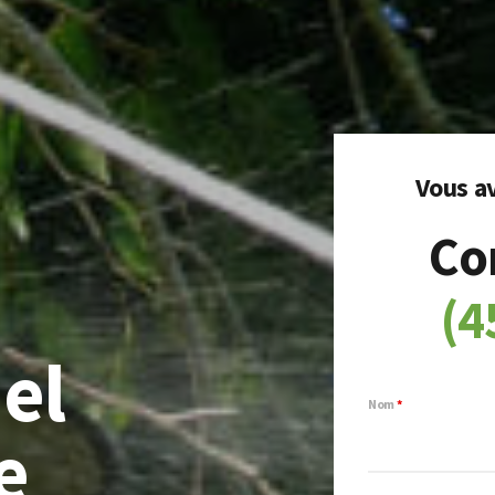
Vous av
Co
(4
el
Nom
*
e