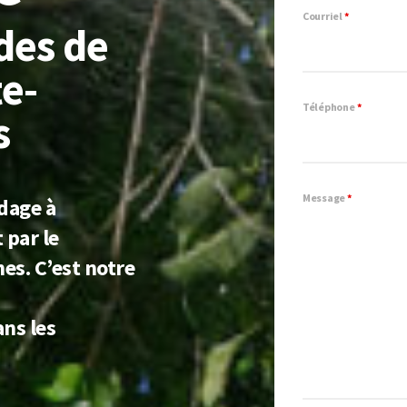
Courriel
*
des de
e-
Téléphone
*
s
Message
*
dage à
 par le
hes. C’est notre
ans les